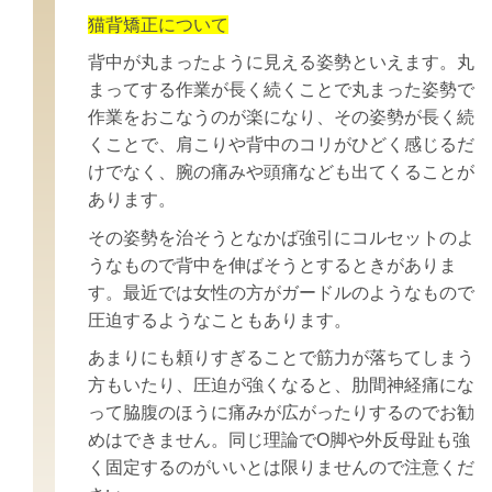
猫背矯正について
背中が丸まったように見える姿勢といえます。
丸
まってする作業が長く続くことで丸まった姿勢で
作業をおこなうのが楽になり、
その姿勢が長く続
くことで、肩こりや背中のコリがひどく感じるだ
けでなく、
腕の痛みや頭痛なども出てくることが
あります。
その姿勢を治そうとなかば強引にコルセットのよ
うなもので背中を伸ばそうとするときがありま
す。
最近では女性の方がガードルのようなもので
圧迫するようなこともあります。
あまりにも頼りすぎることで筋力が落ちてしまう
方もいたり、圧迫が強くなると、
肋間神経痛にな
って脇腹のほうに痛みが広がったりするのでお勧
めはできません。
同じ理論でO脚や外反母趾も強
く固定するのがいいとは限りませんので注意くだ