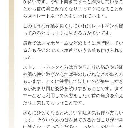
が多いです。やや下向きでずっと維持しているこ
とから
首の湾曲がなくなりまっすぐになることか
らストレートネックともいわれています。
このような作業を長くしていればレントゲンを撮
ってみるとまっすぐに見える方が多いです。
最近ではスマホゲームなどのように長時間してい
る方も多いのでスマホ首という名前も付けられま
した。
ストレートネックからは首や肩こりの痛みや頭痛
や腕の使い過ぎがあれば手のしびれなどが
出る方
もいます。とくに注意してほしいのが集中しすぎ
るがあまり同じ姿勢を続けすぎることです。
タイ
マーなども利用して休憩をしたり首の角度を変え
たり工夫してもらうことです。
さらにひどくなるとめまいや吐き気も伴う方もい
ます。
そういう方の首を見てみると首こりが非常
に硬くなっている方が多い。
いかにこの固まった