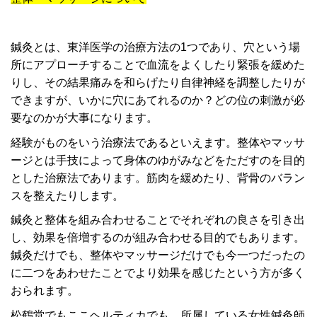
鍼灸とは、東洋医学の治療方法の1つであり、穴という場
所にアプローチすることで
血流をよくしたり緊張を緩めた
りし、その結果痛みを和らげたり自律神経を調整したりが
できますが、
いかに穴にあてれる
のか？どの位の刺激が必
要なのかが大事になります。
経験がものをいう治療法であるといえます。
整体やマッサ
ージとは手技によって身体のゆがみなどをただすのを目的
とした治療法であります。
筋肉を緩めたり、背骨のバラン
スを整えたりします。
鍼灸と整体を組み合わせることでそれぞれの良さを引き出
し、
効果を倍増するのが組み合わせる目的でもあります。
鍼灸だけでも、整体やマッサージだけでも今一つだったの
に二つをあわせたことでより効果を感じたという方が多く
おられます。
松鶴堂でもここヘルティカでも、所属している女性鍼灸師