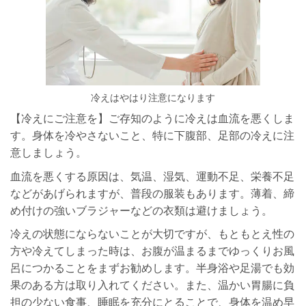
冷えはやはり注意になります
【冷えにご注意を】ご存知のように冷えは血流を悪くしま
す。身体を冷やさないこ
と、特に下腹部、足部の冷えに注
意しましょう。
血流を悪くする原因は、気温、湿気、運動不足、栄養不足
などがあげられますが、普
段の服装もあります。薄着、締
め付けの強いブラジャーなどの衣類は避けましょう。
冷えの状態にならないことが大切ですが、もともとえ性の
方や冷えてしまった時
は、お腹が温まるまでゆっくりお風
呂につかることをまずお勧めします。半身浴や足
湯でも効
果のある方は取り入れてください。また、温かい胃腸に負
担の少ない食事、
睡眠を充分にとることで、身体を温め早