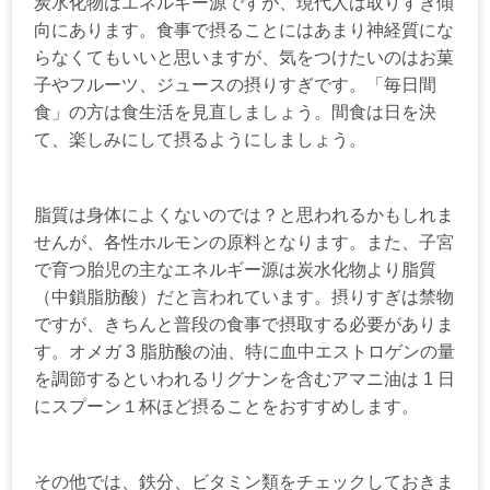
炭水化物はエネルギー源ですが、現代人は取りすぎ傾
向にあります。食事で摂ることにはあまり神経質にな
らなくてもいいと思いますが、気をつけたいのはお菓
子やフルーツ、ジュースの摂りすぎです。「毎日間
食」の方は食生活を見直しましょう。間食は日を決
て、楽しみにして摂るようにしましょう。
脂質は身体によくないのでは？と思われるかもしれま
せんが、各性ホルモンの原料となります。また、子宮
で育つ胎児の主なエネルギー源は炭水化物より脂質
（中鎖脂肪酸）だと言われています。摂りすぎは禁物
ですが、きちんと普段の食事で摂取する必要がありま
す。オメガ 3 脂肪酸の油、特に血中エストロゲンの量
を調節するといわれるリグナンを含むアマニ油は 1 日
にスプーン１杯ほど摂ることをおすすめします。
その他では、鉄分、ビタミン類をチェックしておきま