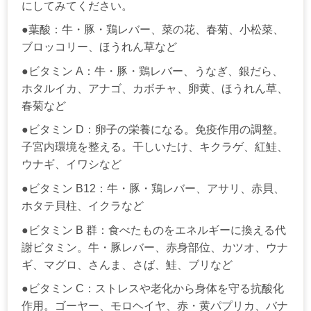
にしてみてください。
●葉酸：牛・豚・鶏レバー、菜の花、春菊、小松菜、
ブロッコリー、ほうれん草など
●ビタミン A：牛・豚・鶏レバー、うなぎ、銀だら、
ホタルイカ、アナゴ、カボチャ、卵黄、ほうれん草、
春菊など
●ビタミン D：卵子の栄養になる。免疫作用の調整。
子宮内環境を整える。干しいたけ、キクラゲ、紅鮭、
ウナギ、イワシなど
●ビタミン B12：牛・豚・鶏レバー、アサリ、赤貝、
ホタテ貝柱、イクラなど
●ビタミン B 群：食べたものをエネルギーに換える代
謝ビタミン。牛・豚レバー、赤身部位、カツオ、ウナ
ギ、マグロ、さんま、さば、鮭、ブリなど
●ビタミン C：ストレスや老化から身体を守る抗酸化
作用。ゴーヤー、モロヘイヤ、赤・黄パプリカ、バナ