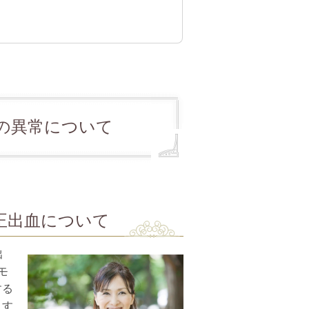
の異常について
正出血について
出
モ
する
りす