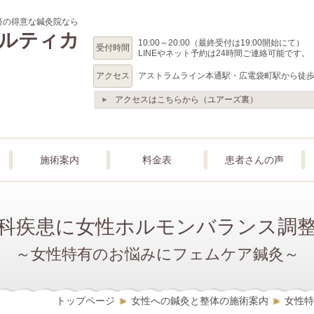
経の得意な鍼灸院なら
ルティカ
10:00～20:00（最終受付は19:00開始にて）
受付時間
LINEやネット予約は24時間ご連絡可能です。
アクセス
アストラムライン本通駅・広電袋町駅から徒
アクセスはこちらから（ユアーズ裏）
施術案内
料金表
患者さんの声
科疾患に女性ホルモンバランス調
～女性特有のお悩みにフェムケア鍼灸～
トップページ
女性への鍼灸と整体の施術案内
女性特