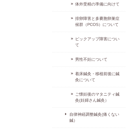
体外受精の準備に向けて
排卵障害と多嚢胞卵巣症
候群（PCOS）について
ピックアップ障害につい
て
男性不妊について
着床鍼灸・移植前後に鍼
灸について
ご懐妊後のマタニティ鍼
灸(妊婦さん鍼灸）
自律神経調整鍼灸(痛くない
鍼）