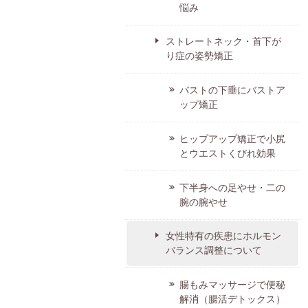
悩み
ストレートネック・首下が
り症の姿勢矯正
バストの下垂にバストア
ップ矯正
ヒップアップ矯正で小尻
とウエストくびれ効果
下半身への足やせ・二の
腕の腕やせ
女性特有の疾患にホルモン
バランス調整について
腸もみマッサージで便秘
解消（腸活デトックス）