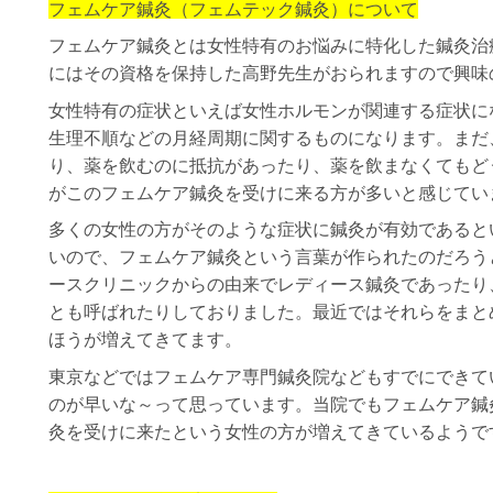
フェムケア鍼灸（フェムテック鍼灸）について
フェムケア鍼灸とは女性特有のお悩みに特化した鍼灸治
にはその資格を保持した高野先生がおられますので興味
女性特有の症状といえば女性ホルモンが関連する症状に
生理不順などの月経周期に関するものになります。まだ
り、薬を飲むのに抵抗があったり、薬を飲まなくてもど
がこのフェムケア鍼灸を受けに来る方が多いと感じてい
多くの女性の方がそのような症状に鍼灸が有効であると
いので、フェムケア鍼灸という言葉が作られたのだろう
ースクリニックからの由来でレディース鍼灸であったり
とも呼ばれたりしておりました。最近ではそれらをまと
ほうが増えてきてます。
東京などではフェムケア専門鍼灸院などもすでにできて
のが早いな～って思っています。当院でもフェムケア鍼
灸を受けに来たという女性の方が増えてきているようで