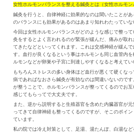
女性ホルモンバランスを整える鍼灸とは（女性ホルモン
鍼灸を行うと、自律神経に効果的なのは聞いたことがあ
のバランスにも効果があるのはあまり知れわたっていな
今回は女性ホルモンバランスがどのような感じで整って
灸をするとよく言われるのが緊張が緩んだ、痛みが取れ
てきたなどといってくれます。これは交感神経が緩んで
す。血行が良くなるという事はホルモンも同じ血管内を
ルモンなどが卵巣や子宮に到達しやすくなると考えてい
もちろんストレスの多い身体ほど血行が悪くて硬くなっ
病であればなおさら鍼灸が有効なのは間違いないのです
が整うことで、ホルモンバランスが整ってくるのでお互
感じてもらってで大丈夫です。
また、逆から説明すると生殖器官を含めた内臓器官が元
ってきて自律神経も整ってくるのですが、そこのポイン
ています。
私の院では冷え対策として、足湯、湯たんぽ、白湯など