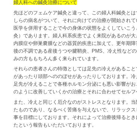
婦人科への鍼灸治療について
先ほどのフェムケア鍼灸と違って、この婦人科鍼灸とは
しらの病名がついて、それに向けての治療が開始されて
医学を併用することで今の身体の状態をよくしていこう
灸）であります。
婦人科系疾患でよく来院があるのが大
内膜症や卵巣嚢腫などの器質的疾患に加えて、更年期障
後の不調である産後うつや腱鞘炎、PMS、冷え性など
みの方ももちろん多く来られています。
それらの患者さんの特徴としては足先の冷えがあること
があったり頭部へののぼせがあったりしております。
冷
足先が冷えることで各種ホルモン分泌にも悪い影響がお
のように改善していくかの治療とそれに合わせてセルフ
また、冷えと同じく厄介なのがストレスとなります。当
たものであり、なるべく苦痛を与えないで、リラックス
事を目標にしております。それによって治療後帰るとき
たという報告もいただいております。