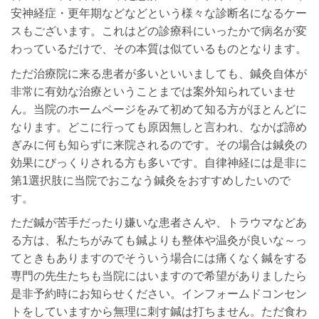
安神経症・更年期などなどという様々な診断名になるケー
スもございます。これはどの診療科にいったかで病名が変
わっているだけで、その本質は似ているものとなります。
ただ治療院に来る患者が多いといいましても、鍼灸自体が
非常に有効な治療ということまでは案外知られていませ
ん。当院のホームページをみて初めて知る方がほとんどに
なります。どこに行っても原因無しと言われ、なかば諦め
ぎみに何も知らずに来院されるのです。その場合は鍼灸の
効果にびっくりされる方も多いです。自律神経には是非に
第1選択肢に当院でおこなう鍼灸をおすすめしたいので
す。
ただ鍼が苦手だったり嫌いな患者さんや、トラウマなどあ
る方は、私たちがみても鍼よりも整体や温灸が良いな～っ
てときもありますのでそういう場合には痛くなく鍼をする
専門の先生たちも当院にはいますので希望がありましたら
是非予約時にお知らせください。インフォームドコンセン
トをしていますから無理に刺す鍼は打ちません。ただ食わ