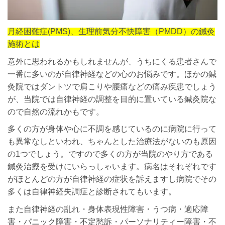
月経困難症(PMS)
、生理前気分不快障害（PMDD）の鍼灸
施術とは
意外に思われるかもしれませんが、
うちにくる患者さんで
一番に多いのが自律神経などの心のお悩みです。ほかの鍼
灸院ではダントツで肩こりや腰痛などの痛み疾患でしょう
が、当院では自律神経の調整を目的に置いている鍼灸院な
ので自然の流れかもです。
多くの方が身体や心に不調を感じているのに病院に行って
も異常なしといわれ、ちゃんとした治療法がないのも原因
の1つでしょう。ですので多くの方が当院のやり方である
鍼灸治療を受けにいらっしゃいます。病名はそれぞれです
がほとんどの方が自律神経の症状を訴えますし病院でその
多くは自律神経失調症と診断されてもいます。
また自律神経の乱れ・身体表現性障害・うつ病・適応障
害・パニック障害・不定愁訴・パーソナリティー障害・不