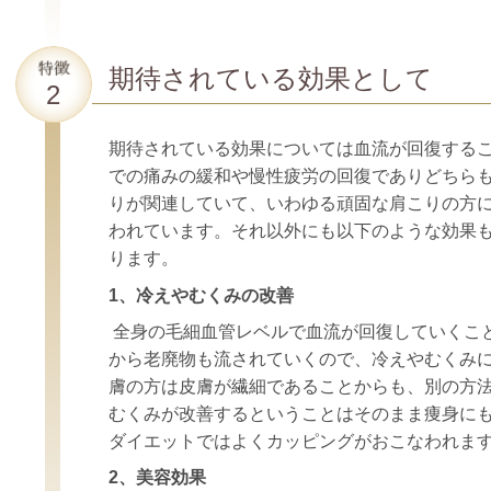
期待されている効果として
期待されている効果については血流が回復する
での痛みの緩和や慢性疲労の回復でありどちら
りが関連していて、いわゆる頑固な肩こりの方
われています。それ以外にも以下のような効果
ります。
1、
冷えやむくみの改善
全身の毛細血管レベルで血流が回復していくこ
から老廃物も流されていくので、冷えやむくみ
膚の方は皮膚が繊細であることからも、別の方
むくみが改善するということはそのまま痩身に
ダイエットではよくカッピングがおこなわれま
2、美容
効果