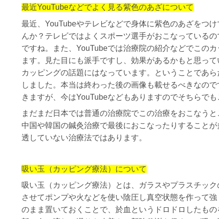
最近YouTubeなどでよく見る紫色のあざについて
最近、YouTubeやテレビなどで身体に紫色のあざをつ
んか？テレビではよくスポーツ選手がおこなっているの
ですね。また、YouTubeでは治療院の紹介などでこの
ます。見た目にも派手ですし、効果があるかもと思って
カッピングの話題にはなっています。ということであら
しました。本当は終わった後の画像も載せるべきなので
きますが、今はYouTubeなどもありますのでそちらで
まだまだ日本では普通の治療院でこの治療をおこなうと
中国や韓国の鍼灸治療で最後におこなったりすることが
透していない治療法ではあります。
吸い玉（カッピング療法）について
吸い玉（カッピング療法）とは、ガラスやプラスチック
させてポンプや火などを使い陰圧し真空状態を作って強
のまま置いておくことで、於血というドロドロしたもの