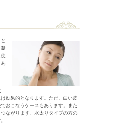
こと
も凝
に使
もあ
と
には効果的となります。ただ、白い皮
法でおこなうケースもあります。また
もつながります。水太りタイプの方の
す。