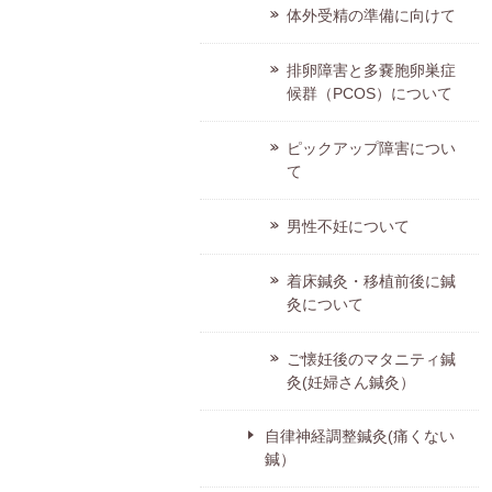
体外受精の準備に向けて
排卵障害と多嚢胞卵巣症
候群（PCOS）について
ピックアップ障害につい
て
男性不妊について
着床鍼灸・移植前後に鍼
灸について
ご懐妊後のマタニティ鍼
灸(妊婦さん鍼灸）
自律神経調整鍼灸(痛くない
鍼）