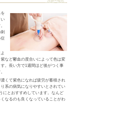
具を
てい
す。
の刺
い症
によ
、紫など鬱血の度合いによって色は変
す。長い方で1週間ほど後がつく事
す。
が濃くて紫色になれば
疲労が蓄積され
まり系の病気になりやすいとされてい
うにとおすすめしています。なんど
多くなるのも良くなっていることがわ