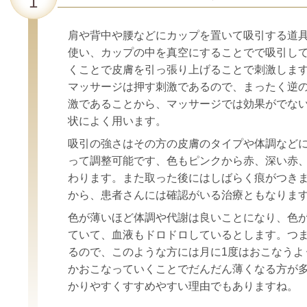
肩や背中や腰などにカップを置いて吸引する道
使い、カップの中を真空にすることでで吸引し
くことで皮膚を引っ張り上げることで刺激しま
マッサージは押す刺激であるので、まったく逆
激であることから、マッサージでは効果がでな
状によく用います。
吸引の強さはその方の皮膚のタイプや体調など
って調整可能です、色もピンクから赤、深い赤
わります。また取った後にはしばらく痕がつきま
から、患者さんには確認がいる治療ともなりま
色が薄いほど体調や代謝は良いことになり、色
ていて、血液もドロドロしているとします。つ
るので、このような方には月に1度はおこなうよ
かおこなっていくことでだんだん薄くなる方が
かりやすくすすめやすい理由でもありますね。